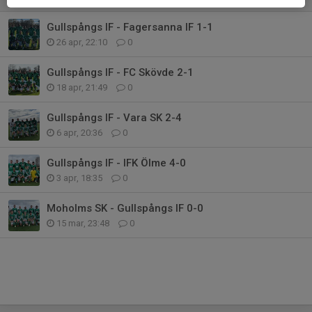
Gullspångs IF - Fagersanna IF 1-1
26 apr, 22:10
0
Gullspångs IF - FC Skövde 2-1
18 apr, 21:49
0
Gullspångs IF - Vara SK 2-4
6 apr, 20:36
0
Gullspångs IF - IFK Ölme 4-0
3 apr, 18:35
0
Moholms SK - Gullspångs IF 0-0
15 mar, 23:48
0