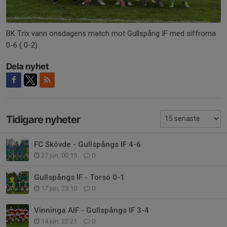
BK Trix vann onsdagens match mot Gullspång IF med siffrorna
0-6 ( 0-2)
Dela nyhet
Tidigare nyheter
FC Skövde - Gullspångs IF 4-6
27 jun, 00:15
0
Gullspångs IF - Torsö 0-1
17 jun, 23:10
0
Vinninga AIF - Gullspångs IF 3-4
14 jun, 22:21
0