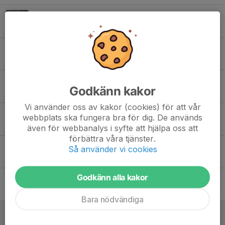
Gullspångs IF - Töreboda IK 0-4
5 jun, 23:36
0
Hova/weimer - Gullspångs IF 1-3
29 maj, 23:45
0
Gullspångs IF - Mariestads BK 2-3
Godkänn kakor
23 maj, 01:00
0
Vi använder oss av kakor (cookies) för att vår
IF Tymer - Gullspångs IF 3-0
webbplats ska fungera bra för dig. De används
14 maj, 20:40
0
även för webbanalys i syfte att hjälpa oss att
förbättra våra tjänster.
Gullspångs IF - IFK Värsås 1-2
Så använder vi cookies
9 maj, 20:33
0
Godkänn alla kakor
Lundsbrunns IF - Gullspångs IF 0-1
5 maj, 21:14
0
Bara nödvändiga
Gullspångs IF - BK Trix/Mölltorp- Breivik 0-6
29 apr, 23:34
0