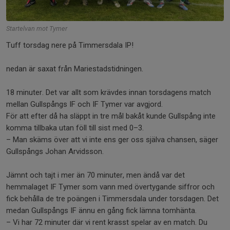
Startelvan mot Tymer
Tuff torsdag nere på Timmersdala IP!
nedan är saxat från Mariestadstidningen.
18 minuter. Det var allt som krävdes innan torsdagens match
mellan Gullspångs IF och IF Tymer var avgjord.
För att efter då ha släppt in tre mål bakåt kunde Gullspång inte
komma tillbaka utan föll till sist med 0–3.
– Man skäms över att vi inte ens ger oss själva chansen, säger
Gullspångs Johan Arvidsson.
Jämnt och tajt i mer än 70 minuter, men ändå var det
hemmalaget IF Tymer som vann med övertygande siffror och
fick behålla de tre poängen i Timmersdala under torsdagen. Det
medan Gullspångs IF ännu en gång fick lämna tomhänta.
– Vi har 72 minuter där vi rent krasst spelar av en match. Du