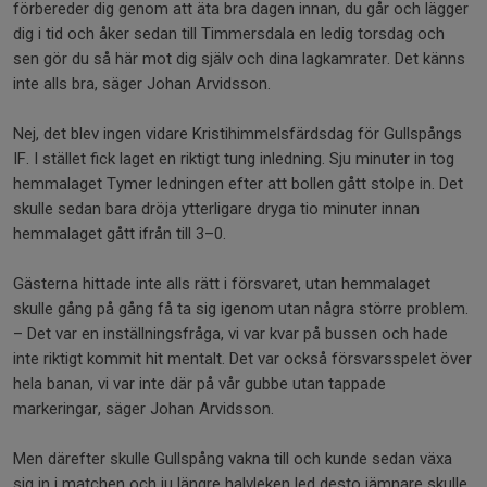
förbereder dig genom att äta bra dagen innan, du går och lägger
dig i tid och åker sedan till Timmersdala en ledig torsdag och
sen gör du så här mot dig själv och dina lagkamrater. Det känns
inte alls bra, säger Johan Arvidsson.
Nej, det blev ingen vidare Kristihimmelsfärdsdag för Gullspångs
IF. I stället fick laget en riktigt tung inledning. Sju minuter in tog
hemmalaget Tymer ledningen efter att bollen gått stolpe in. Det
skulle sedan bara dröja ytterligare dryga tio minuter innan
hemmalaget gått ifrån till 3–0.
Gästerna hittade inte alls rätt i försvaret, utan hemmalaget
skulle gång på gång få ta sig igenom utan några större problem.
– Det var en inställningsfråga, vi var kvar på bussen och hade
inte riktigt kommit hit mentalt. Det var också försvarsspelet över
hela banan, vi var inte där på vår gubbe utan tappade
markeringar, säger Johan Arvidsson.
Men därefter skulle Gullspång vakna till och kunde sedan växa
sig in i matchen och ju längre halvleken led desto jämnare skulle