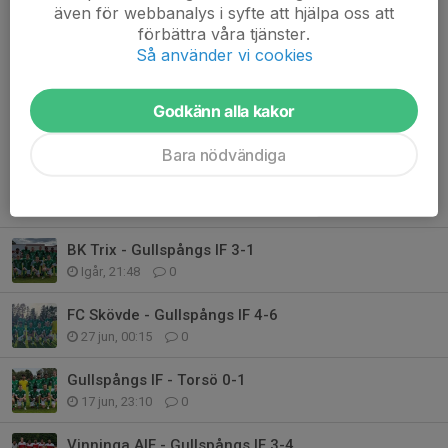
inställningen att vi tror 100 procent på att vi kommer få bollen
även för webbanalys i syfte att hjälpa oss att
och vi kommer gå förbi. Tror vi inte på det själva tar vi inte rätt
förbättra våra tjänster.
Så använder vi cookies
löpningar.
Dela nyhet
Godkänn alla kakor
Bara nödvändiga
Tidigare nyheter
BK Trix - Gullspångs IF 3-1
Igår, 21:48
0
FC Skövde - Gullspångs IF 4-6
27 jun, 00:15
0
Gullspångs IF - Torsö 0-1
17 jun, 23:10
0
Vinninga AIF - Gullspångs IF 3-4