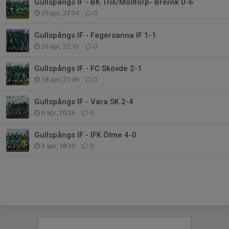
Gullspångs IF - BK Trix/Mölltorp- Breivik 0-6
29 apr, 23:34
0
Gullspångs IF - Fagersanna IF 1-1
26 apr, 22:10
0
Gullspångs IF - FC Skövde 2-1
18 apr, 21:49
0
Gullspångs IF - Vara SK 2-4
6 apr, 20:36
0
Gullspångs IF - IFK Ölme 4-0
3 apr, 18:35
0