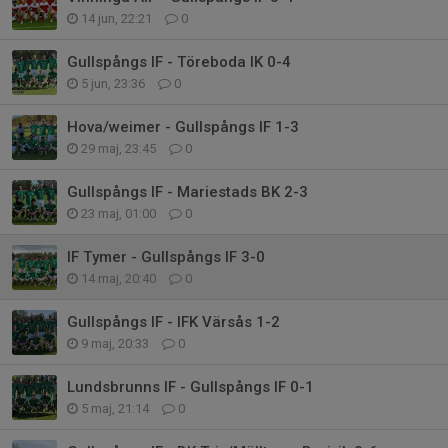
14 jun, 22:21
0
Gullspångs IF - Töreboda IK 0-4
5 jun, 23:36
0
Hova/weimer - Gullspångs IF 1-3
29 maj, 23:45
0
Gullspångs IF - Mariestads BK 2-3
23 maj, 01:00
0
IF Tymer - Gullspångs IF 3-0
14 maj, 20:40
0
Gullspångs IF - IFK Värsås 1-2
9 maj, 20:33
0
Lundsbrunns IF - Gullspångs IF 0-1
5 maj, 21:14
0