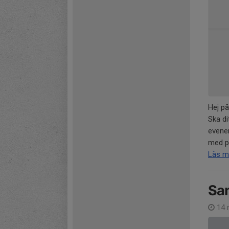
Hej på
Ska di
evenem
med pl
Läs m
Sa
14 