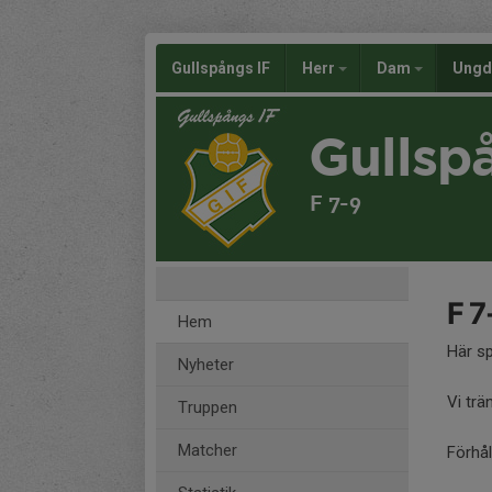
Gullspångs IF
Herr
Dam
Ung
Gullsp
F 7-9
F 7
Hem
Här sp
Nyheter
Vi trä
Truppen
Matcher
Förhål