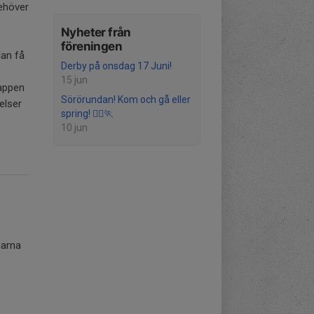
ehöver
Nyheter från
föreningen
dan få
Derby på onsdag 17 Juni!
15 jun
 appen
Sörörundan! Kom och gå eller
elser
spring! 🏃‍♀️🏃
10 jun
narna