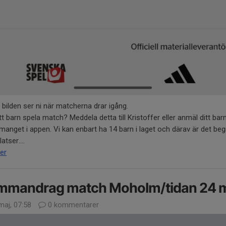
 bilden ser ni när matcherna drar igång.
tt barn spela match? Meddela detta till Kristoffer eller anmäl ditt barn 
anget i appen. Vi kan enbart ha 14 barn i laget och därav är det be
atser....
er
mmandrag match Moholm/tidan 24 m
maj, 07:58
0 kommentarer