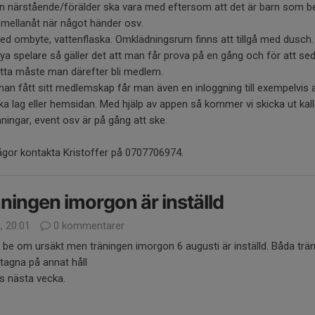
n närstående/förälder ska vara med eftersom att det är barn som b
mellanåt när något händer osv.
d ombyte, vattenflaska. Omklädningsrum finns att tillgå med dusch.
ya spelare så gäller det att man får prova på en gång och för att se
tta måste man därefter bli medlem.
an fått sitt medlemskap får man även en inloggning till exempelvis
a lag eller hemsidan. Med hjälp av appen så kommer vi skicka ut kall
äningar, event osv är på gång att ske.
ågor kontakta Kristoffer på 0707706974.
ningen imorgon är inställd
, 20:01
0 kommentarer
ll be om ursäkt men träningen imorgon 6 augusti är inställd. Båda trä
tagna på annat håll
ns nästa vecka.