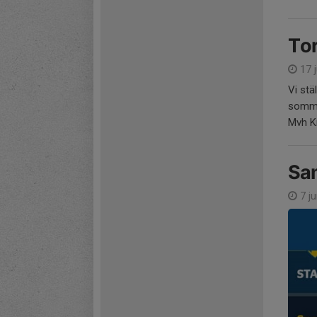
Tor
17 j
Vi stä
somma
Mvh Kr
Sa
7 ju