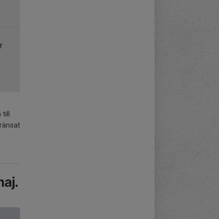
till
gränsat
aj.