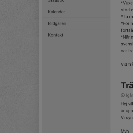
Statistik
*Vuxe
stöd e
Kalender
*Ta me
Bildgalleri
*För n
fortsä
Kontakt
*När m
svensk
när tr
Vid fr
Trä
Igår
Hej vi
är upp
Vi sy
Mvh