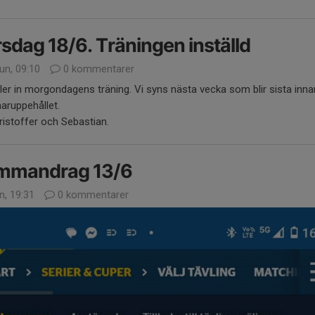
sdag 18/6. Träningen inställd
un, 09:10
0 kommentarer
ller in morgondagens träning. Vi syns nästa vecka som blir sista inna
ruppehållet.
istoffer och Sebastian.
mmandrag 13/6
n, 19:31
0 kommentarer