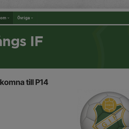
dom
Övriga
ångs IF
komna till P14