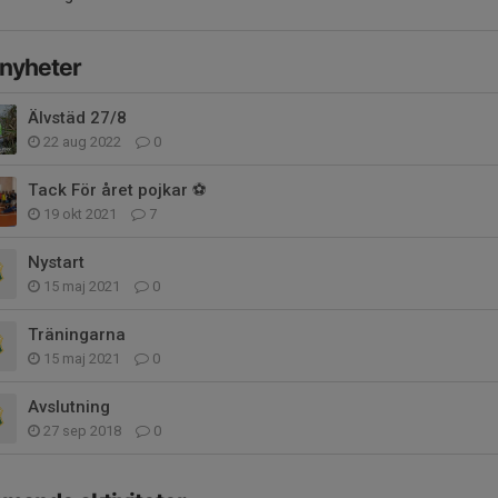
 nyheter
Älvstäd 27/8
22 aug 2022
0
Tack För året pojkar ⚽️
19 okt 2021
7
Nystart
15 maj 2021
0
Träningarna
15 maj 2021
0
Avslutning
27 sep 2018
0