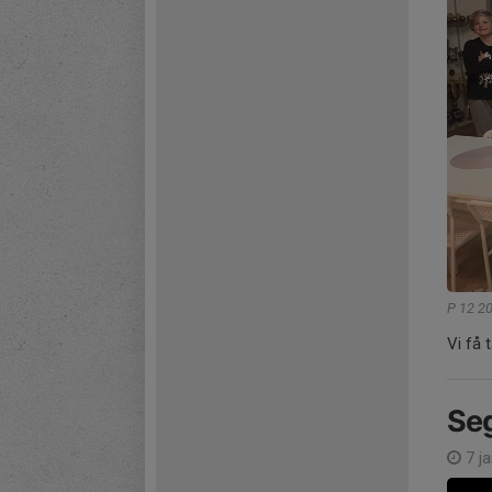
P 12 2
Vi få 
Se
7 j