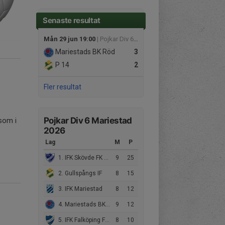
Senaste resultat
Mån 29 jun 19:00
| Pojkar Div 6 Mariestad
Mariestads BK Röd
3
P 14
2
Fler resultat
Pojkar Div 6 Mariestad
 som i
2026
Lag
M
P
1. IFK Skövde FK Vit
9
25
2. Gullspångs IF
8
15
3. IFK Mariestad
8
12
4. Mariestads BK Röd
9
12
5. IFK Falköping FF Vit
8
10