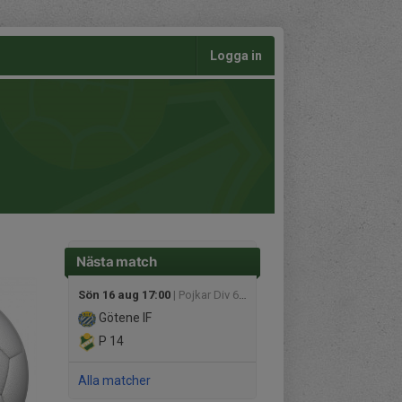
Logga in
Nästa match
Sön 16 aug 17:00
| Pojkar Div 6 Mariestad
Götene IF
P 14
Alla matcher