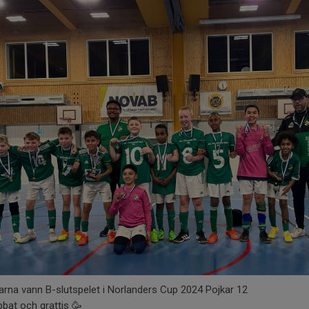
rna vann B-slutspelet i Norlanders Cup 2024 Pojkar 12
bbat och grattis 🥳