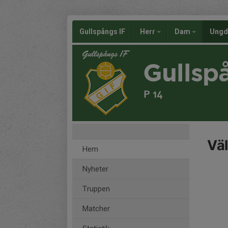
Gullspångs IF
Herr
Dam
Ung
Gullsp
P 14
Väl
Hem
Nyheter
Truppen
Matcher