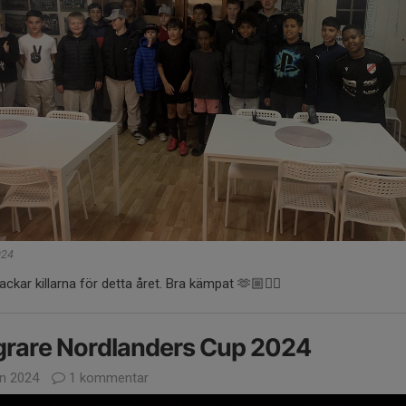
024
tackar killarna för detta året. Bra kämpat 🫶🏼👌🏽
grare Nordlanders Cup 2024
an 2024
1 kommentar