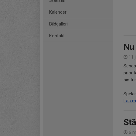
Statistik
Kalender
Bildgalleri
Kontakt
Nu 
11 j
Senast
priori
sin tu
Spelar
Läs m
Stä
6 m