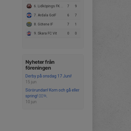
6. Lidköpings FK Svart
7
9
7. Ardala GoIF
6
7
8. Götene IF
7
1
9. Skara FC Vit
0
0
Nyheter från
föreningen
Derby på onsdag 17 Juni!
15 jun
Sörörundan! Kom och gå eller
spring! 🏃‍♀️🏃
10 jun