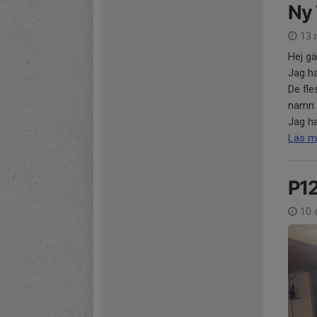
Ny 
13 
Hej g
Jag ha
De fle
namn 
Jag ha
Läs m
P1
10 