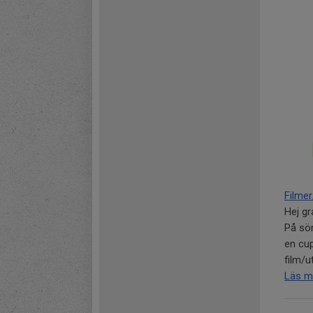
Filmer
Hej gr
På sön
en cup
film/ut
Läs m