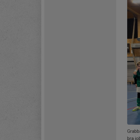
Grabba
bra jo