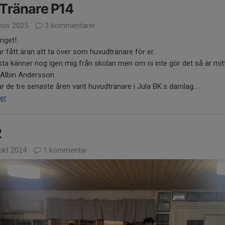
Tränare P14
nov 2025
3 kommentarer
änget!
r fått äran att ta över som huvudtränare för er.
sta känner nog igen mig från skolan men om ni inte gör det så är mit
Albin Andersson
r de tre senaste åren varit huvudtränare i Jula BK:s damlag....
er
2
okt 2024
1 kommentar