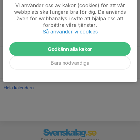
och fika
Vi använder oss av kakor (cookies) för att vår
webbplats ska fungera bra för dig. De används
vid frågor kontakta Matilda på 0709521113
även för webbanalys i syfte att hjälpa oss att
förbättra våra tjänster.
Så använder vi cookies
Kommande aktiviteter
Godkänn alla kakor
Bara nödvändiga
Inga aktiviteter inbokade
Hela kalendern