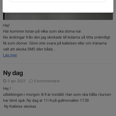
Hej!
Här kommer listan på vilka som ska döma när.
lite ändringar från den jag skickade till ledarna så titta ordentligt.
Ni som dömer. Glöm inte svara på kallelsen eller om tränarna
valt att skicka SMS eller båda....
Läs mer
Ny dag
3 apr 2023
0 kommentarer
Hej !
utbildningen i morgon 4/4 är inställd. Han som ska hålla i kursen
har blivit sjuk. Ny dag är 11/4 på gullmovallen 17:30
Ny Kallelse skickas.