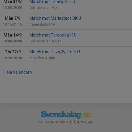
Mån 31/8
Match mot Tidavads IF U
18:00-20:00
Gullmovallen A-plan
Mån 7/9
Match mot Mariestads BK U
19:15-21:15
Vänershofs IP A
Mån 14/9
Match mot Töreboda IK U
18:00-20:00
Gullmovallen A-plan
Tis 22/9
Match mot Hova/Weimer U
18:30-20:30
Movallen A-plan
Hela kalendern
För
smarta
idrottsföreningar