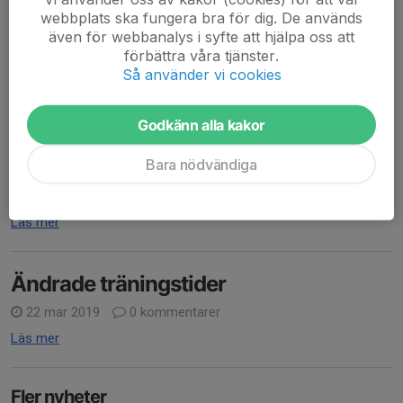
Idag startar B-lags träningen igång
webbplats ska fungera bra för dig. De används
Vi kommer hålla träningarna varje söndag kl 17:00
även för webbanalys i syfte att hjälpa oss att
På Gullmovallen
förbättra våra tjänster.
Alla är välkomna och komma träna och prova 😊
Så använder vi cookies
Läs mer
Godkänn alla kakor
Ny säsong!
Bara nödvändiga
19 nov 2019
0 kommentarer
Träning söndagar klockan 17.00 Gullstensskolan
Läs mer
Ändrade träningstider
22 mar 2019
0 kommentarer
Läs mer
Fler nyheter