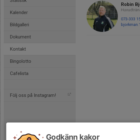
Statistik
Robin B
Huvudträn
Kalender
073-333 1
Bildgalleri
bjorkman
Dokument
Kontakt
Bingolotto
Cafelista
Följ oss på Instagram!
Godkänn kakor