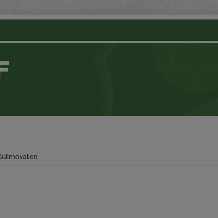
F
Gullmovallen