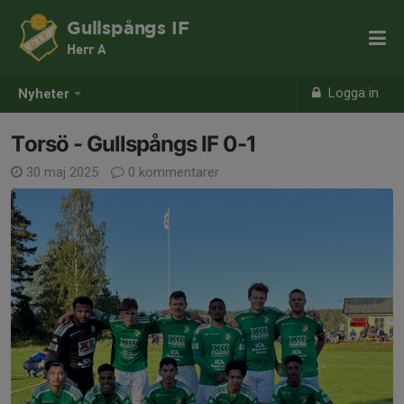
Gullspångs IF
Herr A
Logga in
Nyheter
Torsö - Gullspångs IF 0-1
30 maj 2025
0 kommentarer