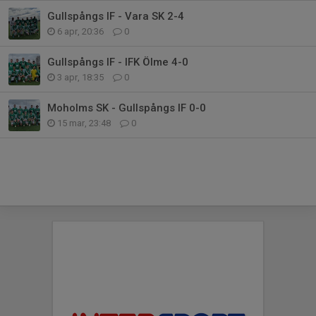
Gullspångs IF - Vara SK 2-4
6 apr, 20:36
0
Gullspångs IF - IFK Ölme 4-0
3 apr, 18:35
0
Moholms SK - Gullspångs IF 0-0
15 mar, 23:48
0