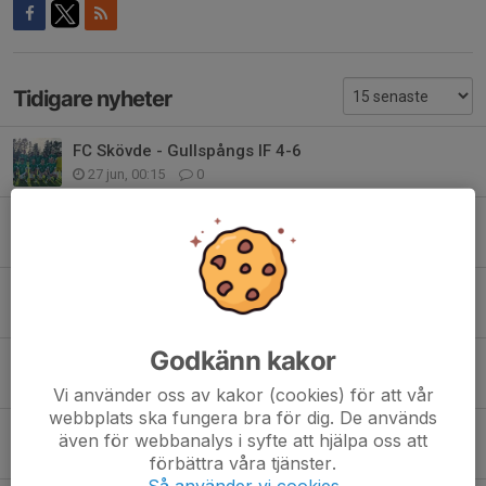
Tidigare nyheter
FC Skövde - Gullspångs IF 4-6
27 jun, 00:15
0
Gullspångs IF - Torsö 0-1
17 jun, 23:10
0
Vinninga AIF - Gullspångs IF 3-4
14 jun, 22:21
0
Godkänn kakor
Gullspångs IF - Töreboda IK 0-4
5 jun, 23:36
0
Vi använder oss av kakor (cookies) för att vår
webbplats ska fungera bra för dig. De används
Hova/weimer - Gullspångs IF 1-3
även för webbanalys i syfte att hjälpa oss att
29 maj, 23:45
0
förbättra våra tjänster.
Så använder vi cookies