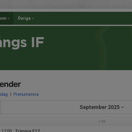
dom
Övriga
ångs IF
lender
 idag
|
Prenumerera
September 2025
v.36
17:00
Träning F12