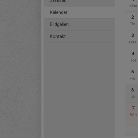
Statistik
Mån
Kalender
2
Bildgalleri
Tis
3
Kontakt
Ons
4
Tor
5
Fre
6
Lör
7
Sön