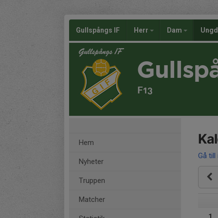
Gullspångs IF
Herr
Dam
Ung
Gullsp
F13
Ka
Hem
Gå till
Nyheter
Truppen
Matcher
1