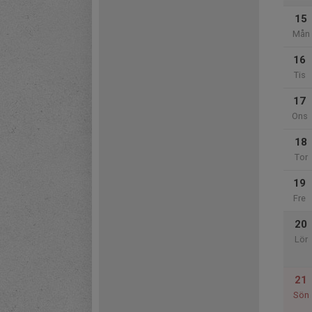
15
Mån
16
Tis
17
Ons
18
Tor
19
Fre
20
Lör
21
Sön