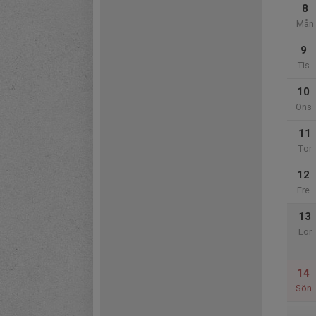
8
Mån
9
Tis
10
Ons
11
Tor
12
Fre
13
Lör
14
Sön