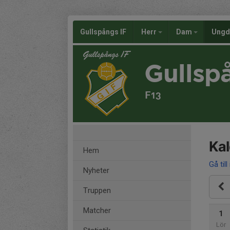
Gullspångs IF
Herr
Dam
Ung
Gullsp
F13
Ka
Hem
Gå till
Nyheter
Truppen
Matcher
1
Lör