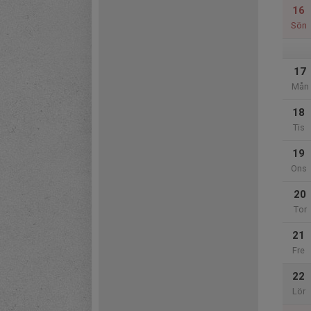
16
Sön
17
Mån
18
Tis
19
Ons
20
Tor
21
Fre
22
Lör