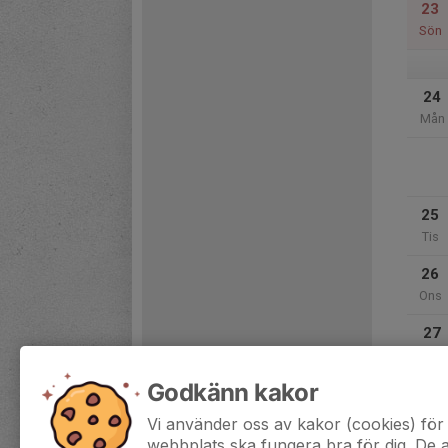
23
Sön
24
Mån
25
Tis
26
Ons
27
Tor
Godkänn kakor
28
Fre
Vi använder oss av kakor (cookies) för 
webbplats ska fungera bra för dig. De