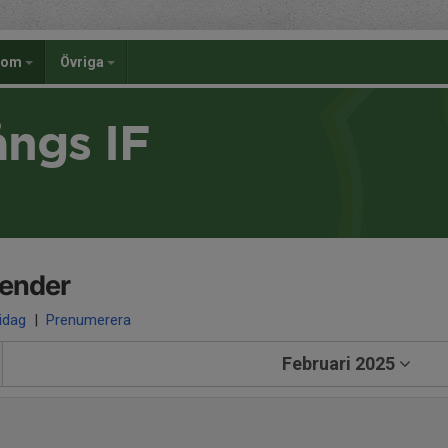
dom
Övriga
ångs IF
lender
 idag
|
Prenumerera
Februari 2025