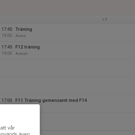
v.9
17:45
Träning
19:00
Arena
17:45
F12 träning
19:00
Arenan
17:00
F11 Träning gemensamt med F14
18:30
Arenan
att vår
 används även