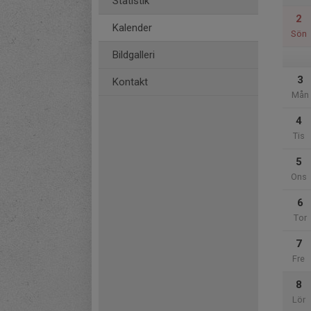
Statistik
2
Kalender
Sön
Bildgalleri
3
Kontakt
Mån
4
Tis
5
Ons
6
Tor
7
Fre
8
Lör