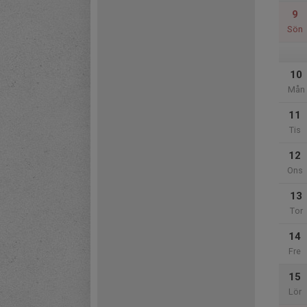
9
Sön
10
Mån
11
Tis
12
Ons
13
Tor
14
Fre
15
Lör