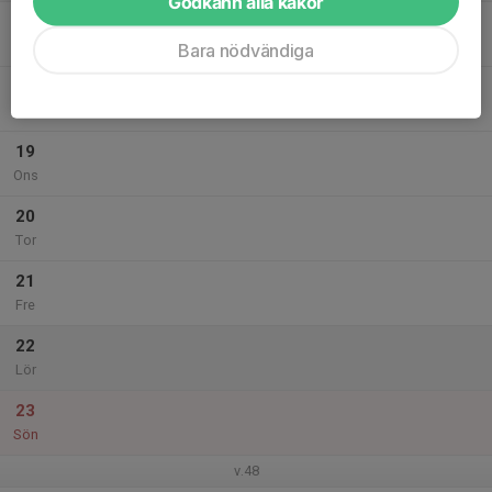
Godkänn alla kakor
17
17:00
Träning F13
18:15
Mån
Arenan
Bara nödvändiga
18
Tis
19
Ons
20
Tor
21
Fre
22
Lör
23
Sön
v.48