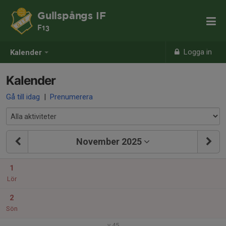
Gullspångs IF
F13
Logga in
Kalender
Kalender
Gå till idag
|
Prenumerera
November 2025
1
Lör
2
Sön
v.45