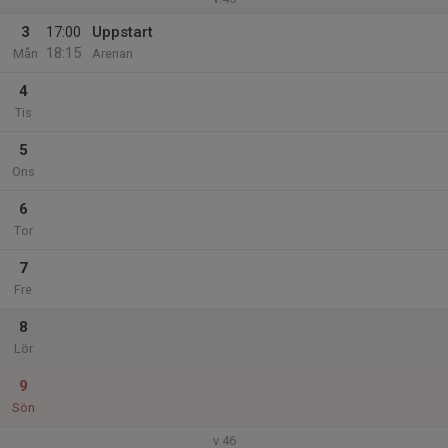
3
17:00
Uppstart
18:15
Mån
Arenan
4
Tis
5
Ons
6
Tor
7
Fre
8
Lör
9
Sön
v.46