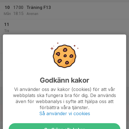
10
17:00
Träning F13
18:15
Mån
Arenan
11
Tis
12
Ons
13
Tor
14
Godkänn kakor
Fre
Vi använder oss av kakor (cookies) för att vår
15
webbplats ska fungera bra för dig. De används
Lör
även för webbanalys i syfte att hjälpa oss att
förbättra våra tjänster.
16
Så använder vi cookies
Sön
v.47