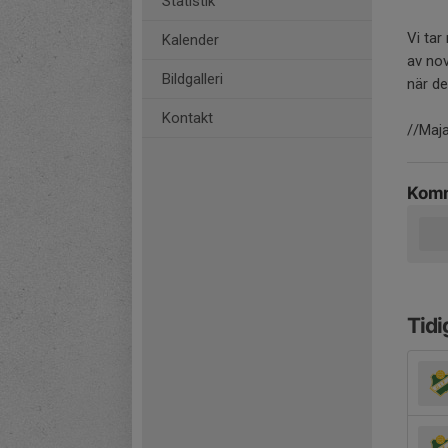
Statistik
Vi tar
Kalender
av no
Bildgalleri
när de
Kontakt
//Maj
Komm
Tidi