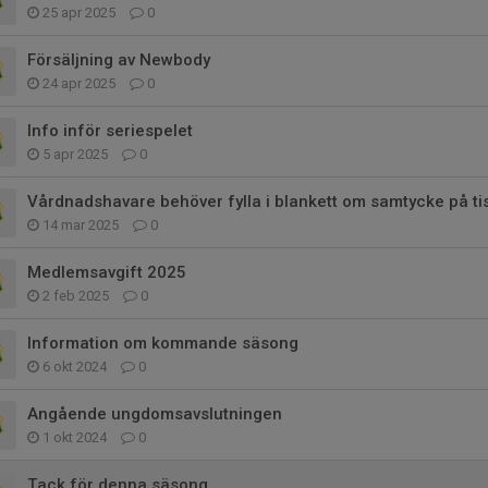
25 apr 2025
0
Försäljning av Newbody
24 apr 2025
0
Info inför seriespelet
5 apr 2025
0
Vårdnadshavare behöver fylla i blankett om samtycke på t
14 mar 2025
0
Medlemsavgift 2025
2 feb 2025
0
Information om kommande säsong
6 okt 2024
0
Angående ungdomsavslutningen
1 okt 2024
0
Tack för denna säsong