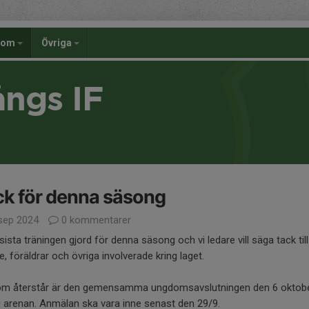
dom
Övriga
ångs IF
k för denna säsong
sep 2024
0 kommentarer
sista träningen gjord för denna säsong och vi ledare vill säga tack till
e, föräldrar och övriga involverade kring laget.
om återstår är den gemensamma ungdomsavslutningen den 6 oktobe
i arenan. Anmälan ska vara inne senast den 29/9.