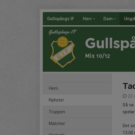
Gullspångs IF
Herr
Dam
Ung
Gullsp
Mix 10/12
Tac
Hem
23 
Nyheter
Så va 
Truppen
spelar
Matcher
Det s
13.00 