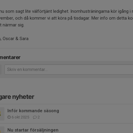
 nu som sagt lite välförtjänt ledighet. Inomhusträningarna kör igång i 
vember, och då kommer vi att köra på tisdagar. Mer info om detta 
t närmar sig.
a, Oscar & Sara
entarer
gare nyheter
Inför kommande säsong
6 okt 2025
2
Nu startar försäljningen