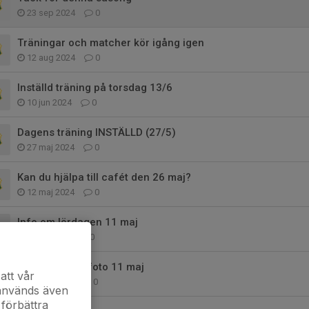
23 sep 2024
0
Träningar och matcher kör igång igen
12 aug 2024
0
Inställd träning på torsdag 13/6
10 jun 2024
0
Dagens träning INSTÄLLD (27/5)
27 maj 2024
0
Kan du hjälpa till cafét den 26 maj?
12 maj 2024
0
Info om lördagen 11 maj
6 maj 2024
0
Match och lagfoto 11 maj
att vår
16 apr 2024
0
 används även
 förbättra