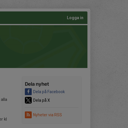
Logga in
Dela nyhet
Dela på Facebook
 alla
Dela på X
Nyheter via RSS
r kl