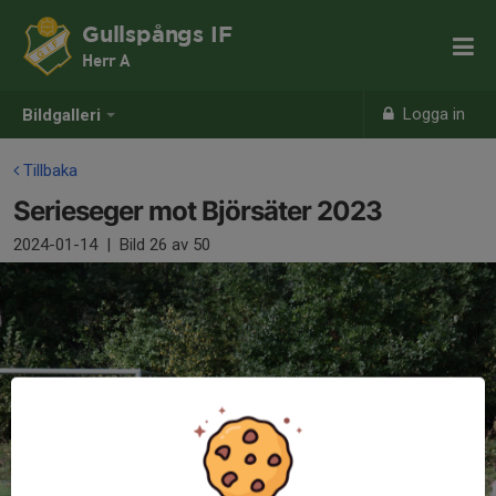
Gullspångs IF
Herr A
Logga in
Bildgalleri
Tillbaka
Serieseger mot Björsäter 2023
2024-01-14
|
Bild
26
av 50