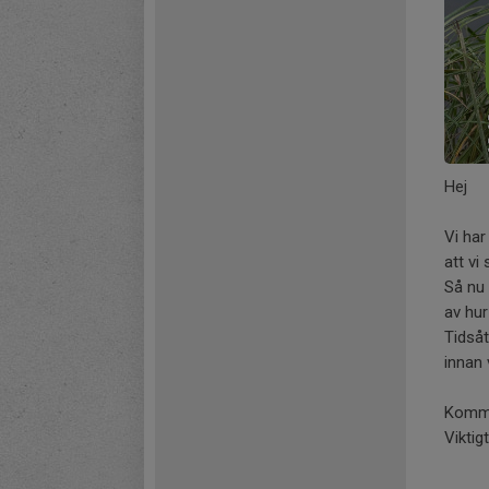
Hej
Vi har
att vi
Så nu 
av hur
Tidsåt
innan 
Kommer
Viktig