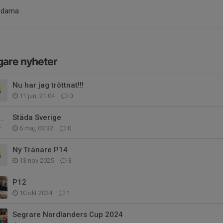
edarna
gare nyheter
Nu har jag tröttnat!!!
11 jun, 21:04
0
Städa Sverige
6 maj, 03:32
0
Ny Tränare P14
13 nov 2025
3
P12
10 okt 2024
1
Segrare Nordlanders Cup 2024