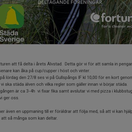
 turen att få delta i årets Älvstad. Detta gör vi för att samla in penga
 senare kan åka på cup/cupper i höst och vinter.
på lördag den 27/8 ses vi på Gullspångs IF kl 10,00 för en kort gen
 vi ska städa älven och vilka regler som gäller innan vi börjar städa.
gången är ca 3-4h vi fixar fika samt avslutar vi med pizza i klubbstu
vi ger oss.
 även en uppmaning till er föräldrar att följa med, så att vi kan hjäl
t att så många som kan deltar.