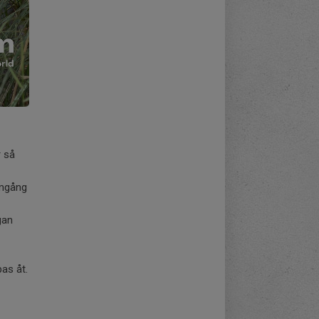
r så
omgång
gan
pas åt.