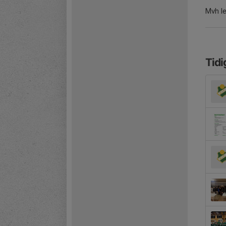
Mvh l
Tidi