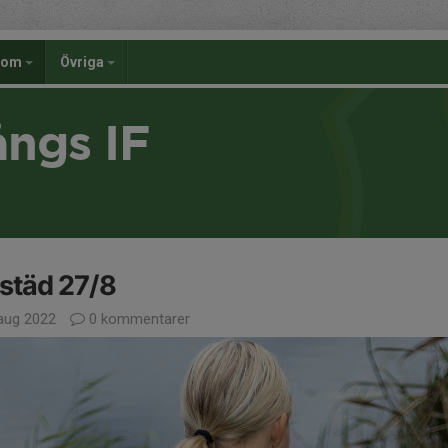
dom
Övriga
ångs IF
städ 27/8
aug 2022
0 kommentarer