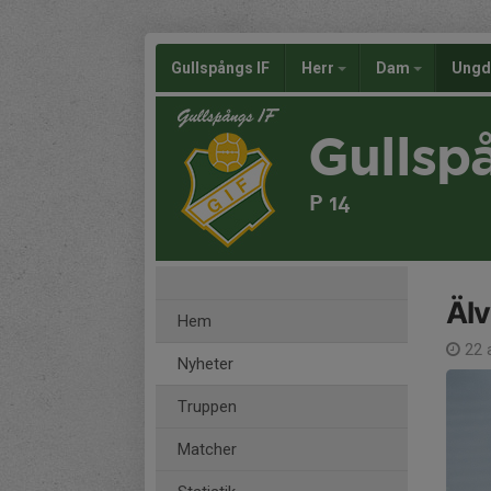
Gullspångs IF
Herr
Dam
Ung
Gullsp
P 14
Älv
Hem
22 
Nyheter
Truppen
Matcher