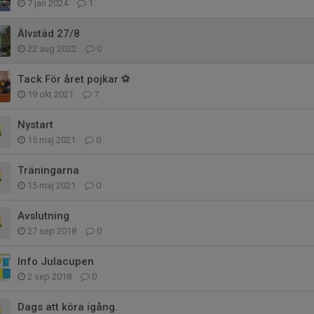
7 jan 2024
1
Älvstäd 27/8
22 aug 2022
0
Tack För året pojkar ⚽️
19 okt 2021
7
Nystart
15 maj 2021
0
Träningarna
15 maj 2021
0
Avslutning
27 sep 2018
0
Info Julacupen
2 sep 2018
0
Dags att köra igång.