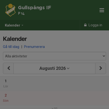
Gullspångs IF
P 14
Logga in
Kalender
Kalender
Gå till idag
|
Prenumerera
Augusti 2026
1
Lör
2
Sön
v.32