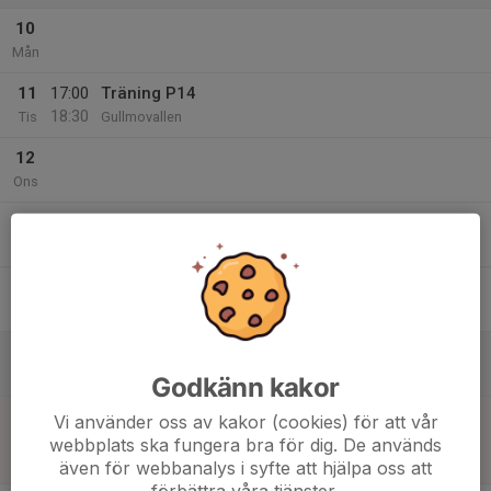
10
Mån
11
17:00
Träning P14
18:30
Tis
Gullmovallen
12
Ons
13
17:00
Träning P14
18:30
Tor
Gullmovallen
14
Fre
15
Lör
Godkänn kakor
16
17:00
Match mot Götene IF
Vi använder oss av kakor (cookies) för att vår
19:00
Sön
Pojkar Div 6 Mariestad
webbplats ska fungera bra för dig. De används
Västerby IP B-plan
även för webbanalys i syfte att hjälpa oss att
förbättra våra tjänster.