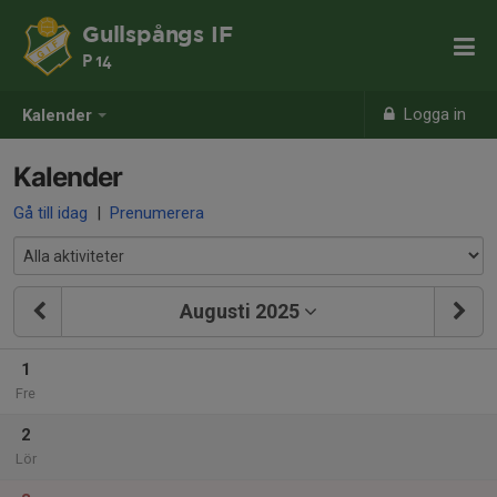
Gullspångs IF
P 14
Logga in
Kalender
Kalender
Gå till idag
|
Prenumerera
Augusti 2025
1
Fre
2
Lör