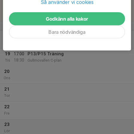
Så använder vi cookies
17
18:00
Match mot IFK Mariestad
20:00
Sön
Pojkar Div 8 Mariestad
Lekevi IP Nedre-plan
Godkänn alla kakor
v.34
Bara nödvändiga
18
Mån
19
17:00
P13/P15 Träning
18:30
Tis
Gullmovallen C-plan
20
Ons
21
Tor
22
Fre
23
Lör