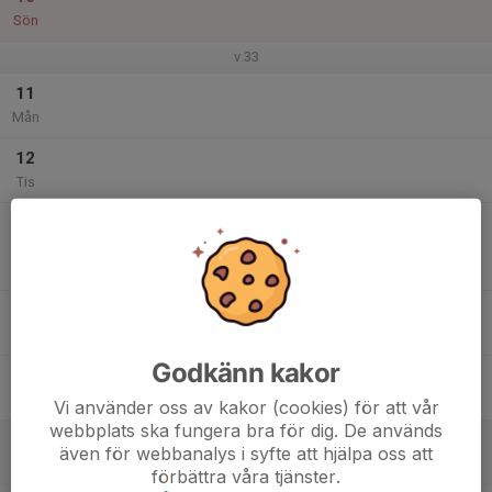
Sön
v.33
11
Mån
12
Tis
13
19:00
Match mot IFK Skövde FK Svart
21:00
Ons
Pojkar Div 8 Mariestad
Gullmovallen C-plan
14
Tor
Godkänn kakor
15
Fre
Vi använder oss av kakor (cookies) för att vår
webbplats ska fungera bra för dig. De används
16
även för webbanalys i syfte att hjälpa oss att
Lör
förbättra våra tjänster.