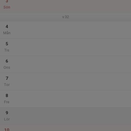
3
Sön
v.32
4
Mån
5
Tis
6
Ons
7
Tor
8
Fre
9
Lör
10