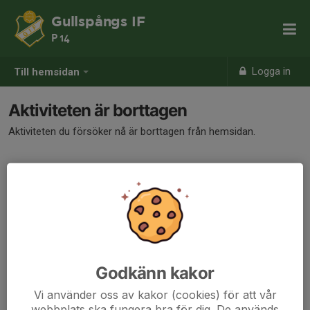
Gullspångs IF
P 14
Logga in
Till hemsidan
Aktiviteten är borttagen
Aktiviteten du försöker nå är borttagen från hemsidan.
Godkänn kakor
Vi använder oss av kakor (cookies) för att vår
webbplats ska fungera bra för dig. De används