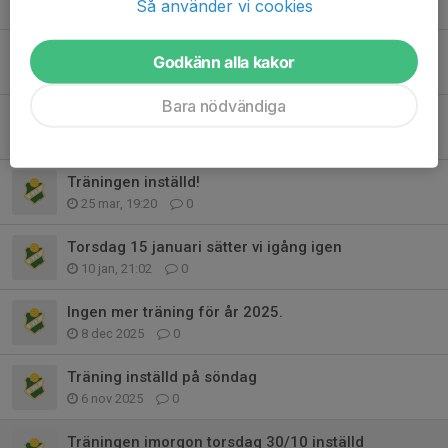
Så använder vi cookies
2 maj, 17:38
0
Fotografering 9 maj
Godkänn alla kakor
21 apr, 06:30
0
Bara nödvändiga
Träning utomhus
20 apr, 21:26
0
Träningen inställd!
25 mar, 19:20
0
Torsdag 15 januari sätter vi igång igen
10 jan, 21:02
0
Ingen mer träning för år 2025.
8 dec 2025
0
Träning inställd på söndag
6 nov 2025
0
Träningen imorgon torsdag 30/10 inställd