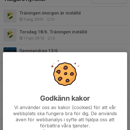
Träningen imorgon är inställd
5 aug, 20:01
0
Torsdag 18/6. Träningen inställd
17 jun, 09:10
0
Sammandrag 13/6
7 jun, 19:31
0
Sammandrag match Moholm/tidan 24 maj.
14 maj, 07:58
0
Sammandrag spel hemma på gullmovallen
5 maj, 20:11
0
Godkänn kakor
Vi använder oss av kakor (cookies) för att vår
Eventuellt sammandrag
webbplats ska fungera bra för dig. De används
5 maj, 09:28
0
även för webbanalys i syfte att hjälpa oss att
förbättra våra tjänster.
Ny träningstid 14 maj.