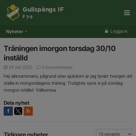
Gullspångs IF
F 7-9
Logga in
Nyheter
Träningen imorgon torsdag 30/10
inställd
29 okt 2025
0 kommentarer
Hej allesammans, pågrund utav sjukdom är jag tyvärr tvungen att
ställa in morgondagens träning. Troligtvis syns vi på söndag
morgon istället. Välkomna.
Dela nyhet
Tidigare nyheter