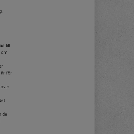
g.
 till
ag om
er
 är för
ehöver
det
m de
i