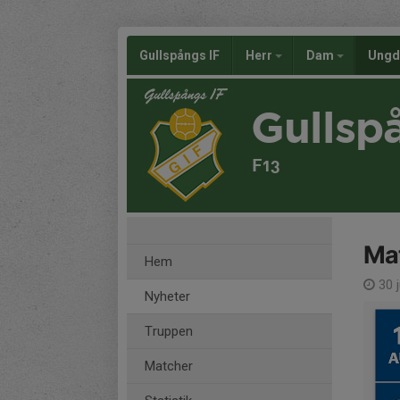
Gullspångs IF
Herr
Dam
Ung
Gullsp
F13
Mat
Hem
30 
Nyheter
Truppen
Matcher