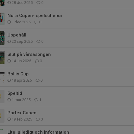
28 dec 2025
0
Nora Cupen- spelschema
1 dec 2025
0
Uppehåll
20 sep 2025
0
Slut på vårsäsongen
14 jun 2025
0
Bollis Cup
18 apr 2025
0
Speltid
1 mar 2025
1
Partex Cupen
19 feb 2025
0
Lite julledigt och information