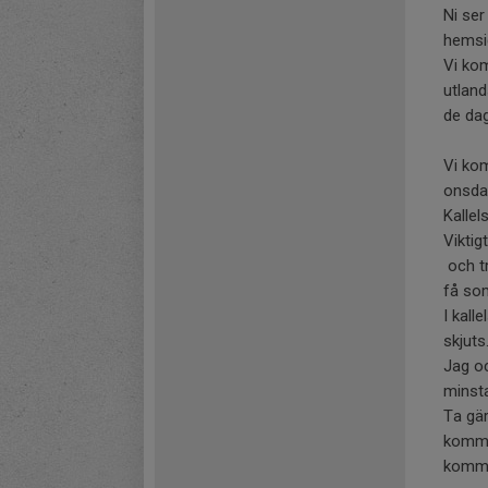
Ni ser
hemsi
Vi ko
utlan
de dag
Vi kom
onsdag
Kallel
Viktig
och tr
få so
I kall
skjuts
Jag oc
minsta
Ta gär
kommer
komm