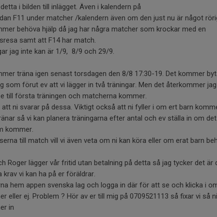
 detta i bilden till inlägget. Även i kalendern på
dan F11 under matcher /kalendern även om den just nu är något röri
mmer behöva hjälp då jag har några matcher som krockar med en
dsresa samt att F14 har match.
ar jag inte kan är 1/9, 8/9 och 29/9.
mer träna igen senast torsdagen den 8/8 17:30-19. Det kommer bytas
 som förut ev att vi lägger in två träningar. Men det återkommer j
se till första träningen och matcherna kommer.
t att ni svarar på dessa. Viktigt också att ni fyller i om ert barn komm
änar så vi kan planera träningarna efter antal och ev ställa in om det
m kommer.
elserna till match vill vi även veta om ni kan köra eller om erat barn b
.
h Roger lägger vår fritid utan betalning på detta så jag tycker det är 
 krav vi kan ha på er föräldrar.
na hem appen svenska lag och logga in där för att se och klicka i o
 eller ej. Problem ? Hör av er till mig på 0709521113 så fixar vi så n
er in