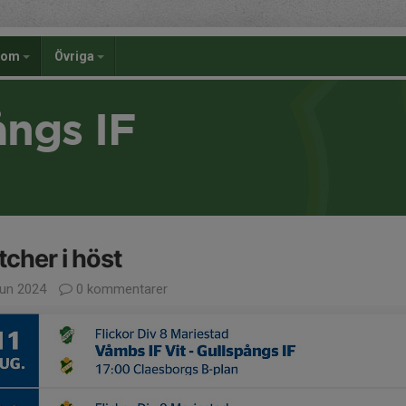
dom
Övriga
ångs IF
cher i höst
jun 2024
0 kommentarer