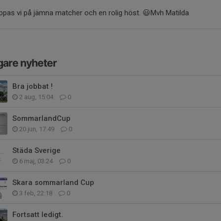
ppas vi på jämna matcher och en rolig höst. 😃Mvh Matilda
gare nyheter
Bra jobbat !
2 aug, 15:04
0
SommarlandCup
20 jun, 17:49
0
Städa Sverige
6 maj, 03:24
0
Skara sommarland Cup
3 feb, 22:18
0
Fortsatt ledigt.