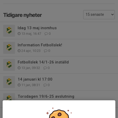
Tidigare nyheter
Idag 13 maj inomhus
13 maj, 16:47
0
Information Fotbollslek!
24 apr, 10:23
0
Fotbollslek 14/1-26 inställd
13 jan, 09:32
0
14 januari kl 17:00
11 jan, 08:31
0
Torsdagen 19/6-25 avslutning
16 jun 2025
2
Fotbollsleken 22/5 inställd