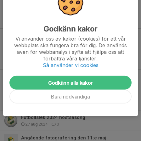
22 maj 2025
0
Vårterminen
4 mar 2025
0
Godkänn kakor
Vårterminen
Vi använder oss av kakor (cookies) för att vår
4 mar 2025
0
webbplats ska fungera bra för dig. De används
även för webbanalys i syfte att hjälpa oss att
Säsongsavslutningen
förbättra våra tjänster.
8 dec 2024
1
Så använder vi cookies
Säsongsavslutning 5 dec
Godkänn alla kakor
25 nov 2024
0
Bara nödvändiga
F5-7
7 okt 2024
0
Fotbollslek 2024 höstsäsong
27 aug 2024
0
Angående fotografering den 11:e maj