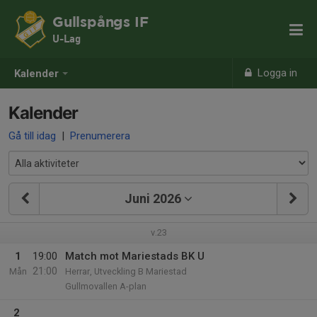
Gullspångs IF
U-Lag
Logga in
Kalender
Kalender
Gå till idag
|
Prenumerera
Juni 2026
v.23
1
19:00
Match mot Mariestads BK U
21:00
Mån
Herrar, Utveckling B Mariestad
Gullmovallen A-plan
2