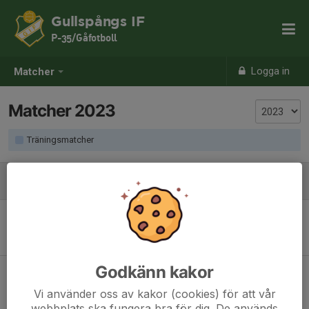
Gullspångs IF
P-35/Gåfotboll
Logga in
Matcher
Matcher 2023
Träningsmatcher
Augusti
Sön 27
Damer Töreboda - Gullspångs IF
16:00
Töreshov
-
Godkänn kakor
Vi använder oss av kakor (cookies) för att vår
webbplats ska fungera bra för dig. De används