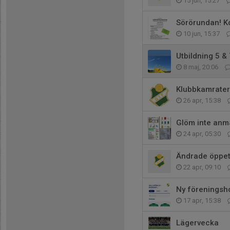
15 jun, 15:27
Sörörundan! Kom
10 jun, 15:37
Utbildning 5 &
8 maj, 20:06
Klubbkamrater
26 apr, 15:38
Glöm inte anmä
24 apr, 05:30
Ändrade öppett
22 apr, 09:10
Ny föreningsh
17 apr, 15:38
Lägervecka