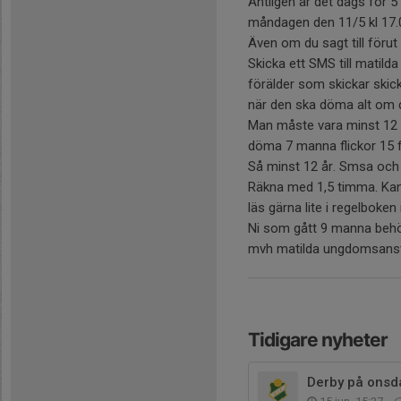
Äntligen är det dags för 
måndagen den 11/5 kl 17.0
Även om du sagt till förut 
Skicka ett SMS till mati
förälder som skickar skic
när den ska döma alt om 
Man måste vara minst 12 
döma 7 manna flickor 15 
Så minst 12 år. Smsa och
Räkna med 1,5 timma. Kan 
läs gärna lite i regelboken
Ni som gått 9 manna beh
mvh matilda ungdomsans
Tidigare nyheter
Derby på onsd