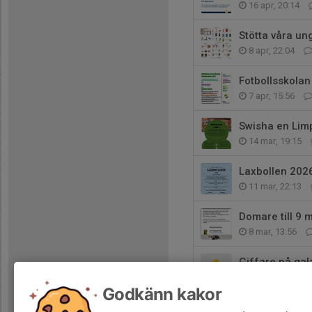
16 apr, 20:14
Stötta våra u
8 apr, 22:04
Fotbollsskola
7 apr, 15:56
Swisha en Lim
14 mar, 19:15
Laxbollen 2026
11 mar, 22:13
Domare till 9
8 mar, 13:56
Giffare på gal
12 feb, 20:16
Godkänn kakor
Grattis Bosse!