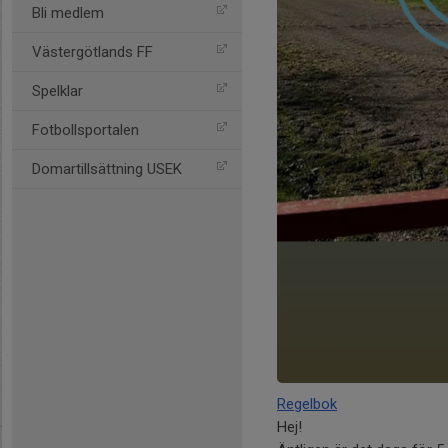
Bli medlem
Västergötlands FF
Spelklar
Fotbollsportalen
Domartillsättning USEK
Regelbok
Hej!