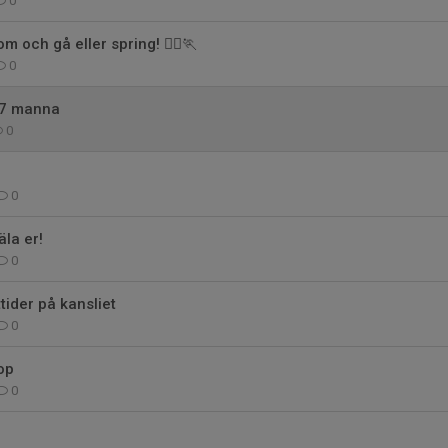
0
 och gå eller spring! 🏃‍♀️🏃
0
 7 manna
0
0
la er!
0
ider på kansliet
0
op
0