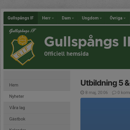
Gullspångs IF
Herr
Dam
Ungdom
Övriga
Gullspångs I
Officiell hemsida
Utbildning 5 
Hem
8 maj, 20:06
0 kom
Nyheter
Våra lag
Gästbok