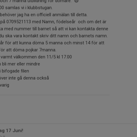
5 och 7 manna utbildning för domare. 😃
0 samlas vi i klubbstugan.
behöver jag ha en officiell anmälan till detta.
lda på 0709521113 med Namn, födelseår och om det är
ka med nummer till barnet så att vi kan kontakta denne
du ska vara kontakt skriv ditt namn och barnets namn.
år för att kunna döma 5 manna och minst 14 för att
för att döma pojkar 7manna.
 varmt välkommen den 11/5 kl 17.00
bli mer eller mindre
 i bifogade filen
över inte gå denna också
varig
ag 17 Juni!