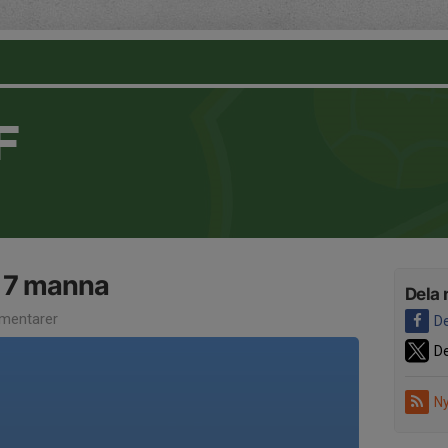
F
& 7 manna
Dela 
mentarer
De
De
Ny