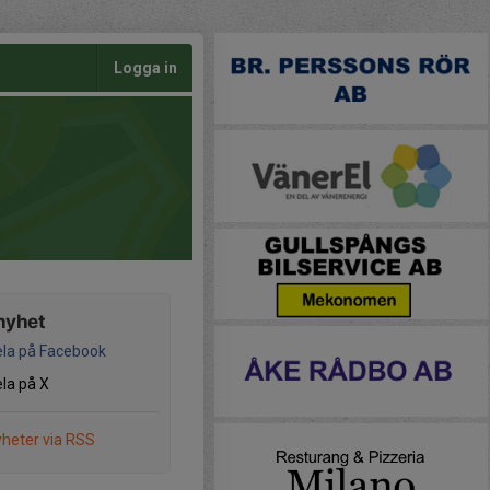
Logga in
nyhet
la på Facebook
la på X
heter via RSS