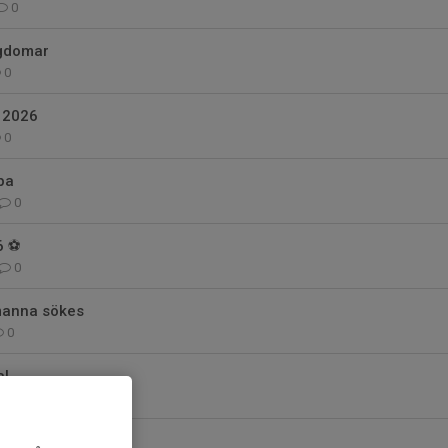
0
ngdomar
0
n 2026
0
pa
0
 ⚽️
0
 manna sökes
0
a!
0