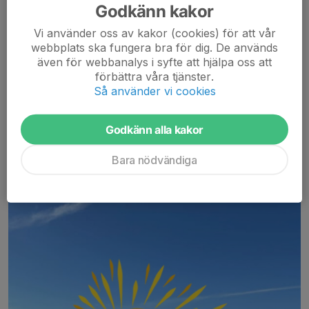
Godkänn kakor
Vi använder oss av kakor (cookies) för att vår
Utbildning 5 & 7 manna
webbplats ska fungera bra för dig. De används
även för webbanalys i syfte att hjälpa oss att
8 maj, 20:06
0 kommentarer
förbättra våra tjänster.
Så använder vi cookies
Godkänn alla kakor
Bara nödvändiga