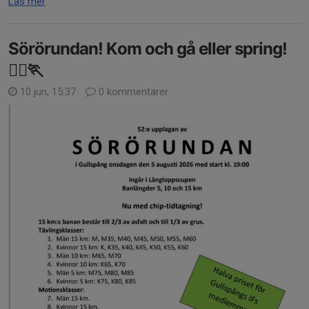
Läs mer
Sörörundan! Kom och gå eller spring!
🏃‍♀️🏃
10 jun, 15:37
0 kommentarer