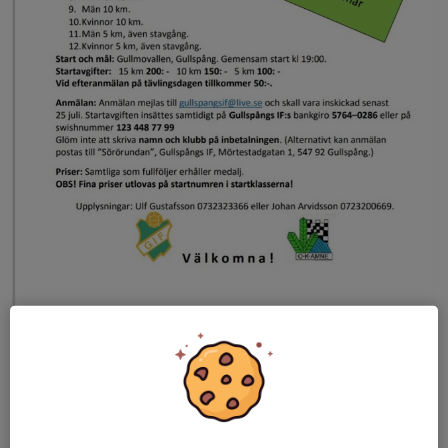
Ännu en sommar, ännu en Sörörunda!
Kom och löp antingen 5, 10 eller 15 km. Eller varför inte samla
kompisgänget och ta en promenad?
Varmt välkomna! 🏃🏃‍♀️
Läs mer