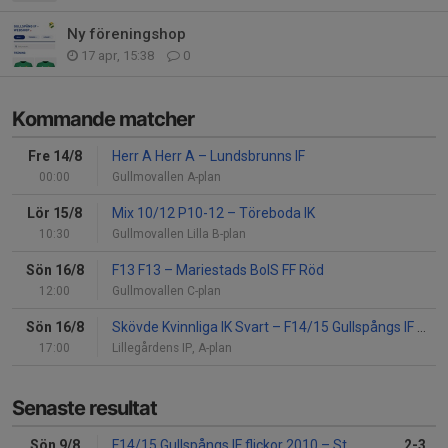
Ny föreningshop
17 apr, 15:38
0
Kommande matcher
Fre 14/8
Herr A Herr A
–
Lundsbrunns IF
00:00
Gullmovallen A-plan
Lör 15/8
Mix 10/12 P10-12
–
Töreboda IK
10:30
Gullmovallen Lilla B-plan
Sön 16/8
F13 F13
–
Mariestads BoIS FF Röd
12:00
Gullmovallen C-plan
Sön 16/8
Skövde Kvinnliga IK Svart
–
F14/15 Gullspångs IF flickor 2010
17:00
Lillegårdens IP, A-plan
Senaste resultat
Sön 9/8
F14/15 Gullspångs IF flickor 2010
–
Stenstorps IF (9:9)
2-3