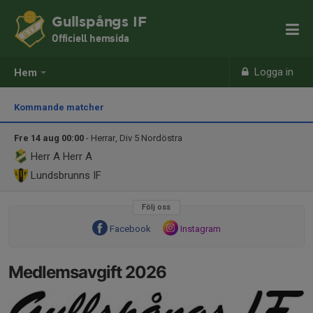
Gullspångs IF
Officiell hemsida
Logga in
Hem
Kommande matcher
Fre 14 aug 00:00
- Herrar, Div 5 Nordöstra
Herr A
Herr A
Lundsbrunns IF
Följ oss
Facebook
Instagram
Medlemsavgift 2026