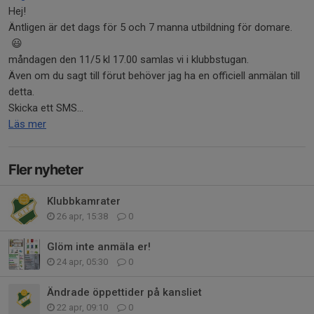
Hej!
Äntligen är det dags för 5 och 7 manna utbildning för domare.
😃
måndagen den 11/5 kl 17.00 samlas vi i klubbstugan.
Även om du sagt till förut behöver jag ha en officiell anmälan till
detta.
Skicka ett SMS...
Läs mer
Fler nyheter
Klubbkamrater
26 apr, 15:38
0
Glöm inte anmäla er!
24 apr, 05:30
0
Ändrade öppettider på kansliet
22 apr, 09:10
0