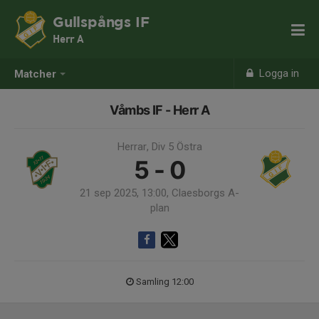
Gullspångs IF
Herr A
Logga in
Matcher
Våmbs IF - Herr A
Herrar, Div 5 Östra
5 - 0
21 sep 2025, 13:00, Claesborgs A-
plan
Samling 12:00