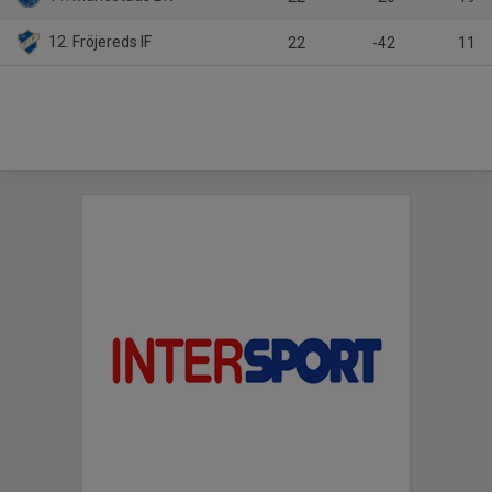
12. Fröjereds IF
22
-42
11