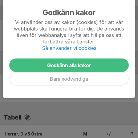
Godkänn kakor
Ledare
Vi använder oss av kakor (cookies) för att vår
Robert Andersson
Laganknuten
webbplats ska fungera bra för dig. De används
även för webbanalys i syfte att hjälpa oss att
förbättra våra tjänster.
Robin Björkman
Huvudtränare
Så använder vi cookies
Godkänn alla kakor
Referat
Bara nödvändiga
Inget referat skrivet
Tabell
Herrar, Div 5 Östra
M
+/-
P