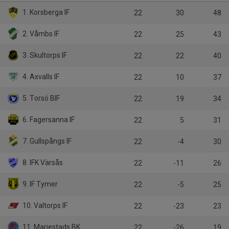
1. Korsberga IF
22
30
48
2. Våmbs IF
22
25
43
3. Skultorps IF
22
22
40
4. Axvalls IF
22
10
37
5. Torsö BIF
22
19
34
6. Fagersanna IF
22
5
31
7. Gullspångs IF
22
-4
30
8. IFK Värsås
22
-11
26
9. IF Tymer
22
-5
25
10. Valtorps IF
22
-23
23
11. Mariestads BK
22
-26
19