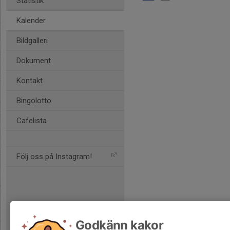
Statistik
Kalender
Bildgalleri
Dokument
Kontakt
Bingolotto
Cafelista
Följ oss på Instagram!
Godkänn kakor