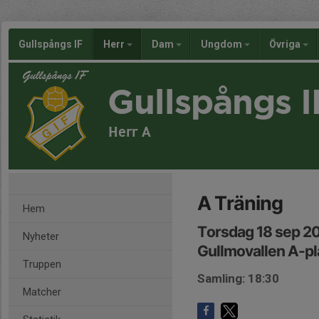
Gullspångs IF
Herr
Dam
Ungdom
Övriga
Gullspångs I
Herr A
A Träning
Hem
Torsdag 18 sep 2
Nyheter
Gullmovallen A-pl
Truppen
Samling: 18:30
Matcher