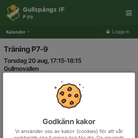
Gullspångs IF
P 7/9
Logga in
Kalender
Träning P7-9
Torsdag 20 aug, 17:15-18:15
Gullmovallen
Samling: 17:15
Godkänn kakor
Vi använder oss av kakor (cookies) för att vår
webbplats ska fungera bra för dig. De används