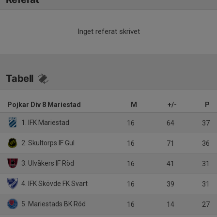
Inget referat skrivet
Tabell
Pojkar Div 8 Mariestad
M
+/-
P
1. IFK Mariestad
16
64
37
2. Skultorps IF Gul
16
71
36
3. Ulvåkers IF Röd
16
41
31
4. IFK Skövde FK Svart
16
39
31
5. Mariestads BK Röd
16
14
27