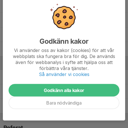
Filmon Germai
Jack Johansson
Kevin Sternehov
Godkänn kakor
Noah Kastrati
Vi använder oss av kakor (cookies) för att vår
webbplats ska fungera bra för dig. De används
även för webbanalys i syfte att hjälpa oss att
Ledare
förbättra våra tjänster.
Så använder vi cookies
Idris Zain
Ledare
Godkänn alla kakor
Jelina Thomasdotter
Administratör
Bara nödvändiga
Thabit Omer Omer
Tränare
Referat