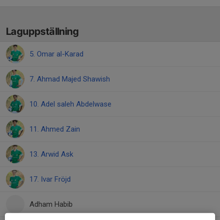
Laguppställning
5. Omar al-Karad
7. Ahmad Majed Shawish
10. Adel saleh Abdelwase
11. Ahmed Zain
13. Arwid Ask
17. Ivar Fröjd
Adham Habib