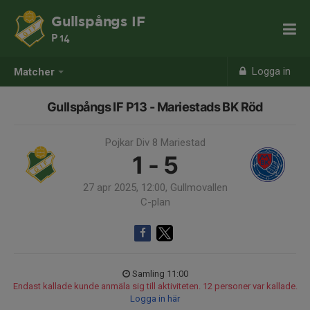
Gullspångs IF
P 14
Logga in
Matcher
Gullspångs IF P13 - Mariestads BK Röd
Pojkar Div 8 Mariestad
1 - 5
27 apr 2025, 12:00, Gullmovallen
C-plan
Samling 11:00
Endast kallade kunde anmäla sig till aktiviteten. 12 personer var kallade.
Logga in här