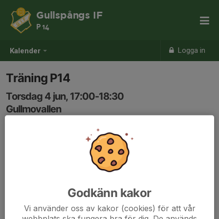
Gullspångs IF
P 14
Logga in
Kalender
Träning P14
Torsdag 4 jun, 17:00-18:30
Gullmovallen
Samling: 17:00
Godkänn kakor
Vi använder oss av kakor (cookies) för att vår
webbplats ska fungera bra för dig. De används