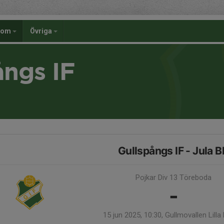
dom
Övriga
ångs IF
Gullspångs IF - Jula B
Pojkar Div 13 Töreboda
-
15 jun 2025, 10:30, Gullmovallen Lilla