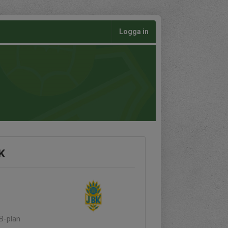
Logga in
K
 B-plan