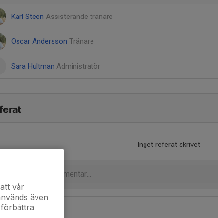
Karl Steen
Assisterande tränare
Oscar Andersson
Tränare
Sara Hultman
Administratör
ferat
Inget referat skrivet
att vår
 används även
 förbättra