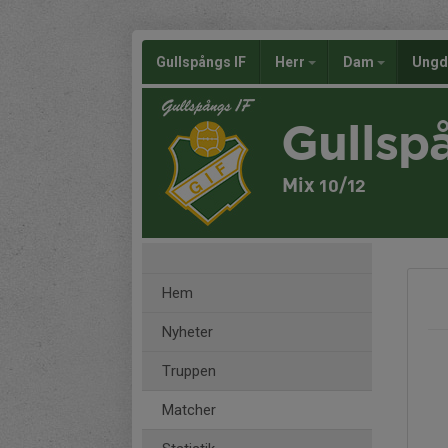
Gullspångs IF
Herr
Dam
Ung
Gullsp
Mix 10/12
Hem
Nyheter
Truppen
Matcher