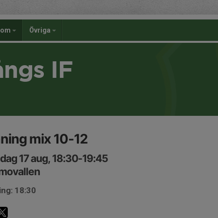
dom
Övriga
ångs IF
ning mix 10-12
ag 17 aug, 18:30-19:45
movallen
ing: 18:30