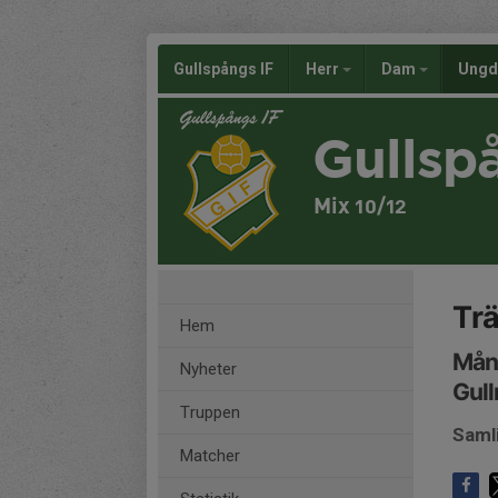
Gullspångs IF
Herr
Dam
Ung
Gullsp
Mix 10/12
Trä
Hem
Månd
Nyheter
Gull
Truppen
Saml
Matcher