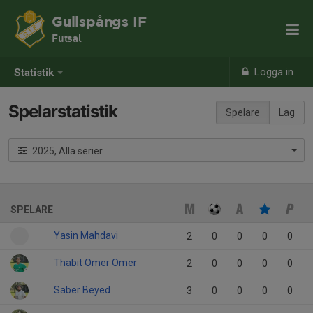
Gullspångs IF
Futsal
Logga in
Statistik
Spelarstatistik
Spelare
Lag
2025, Alla serier
SPELARE
Yasin Mahdavi
2
0
0
0
0
Thabit Omer Omer
2
0
0
0
0
Saber Beyed
3
0
0
0
0