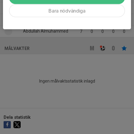
Aliyas Abdul Ali
3
0
0
0
0
Bara nödvändiga
10
Ali Wafi Mohammed Al-Meahasean
1
0
0
0
0
Abdullah Almuhammed
7
0
0
0
0
MÅLVAKTER
Ingen målvaktsstatistik inlagd
Dela statistik