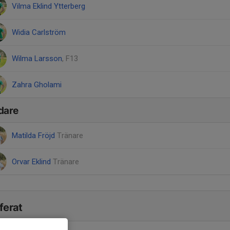
Vilma Eklind Ytterberg
Widia Carlström
Wilma Larsson
, F13
Zahra Gholami
dare
Matilda Fröjd
Tränare
Orvar Eklind
Tränare
ferat