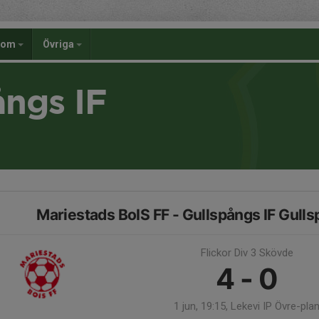
dom
Övriga
ångs IF
Mariestads BoIS FF - Gullspångs IF Gulls
Flickor Div 3 Skövde
4 - 0
1 jun, 19:15, Lekevi IP Övre-pla