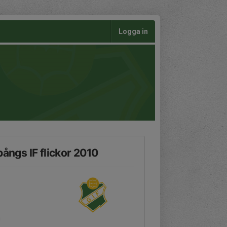
Logga in
pångs IF flickor 2010
n