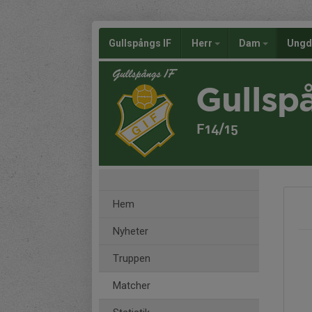
Gullspångs IF
Herr
Dam
Ung
Gullsp
F14/15
Hem
Nyheter
Truppen
Matcher