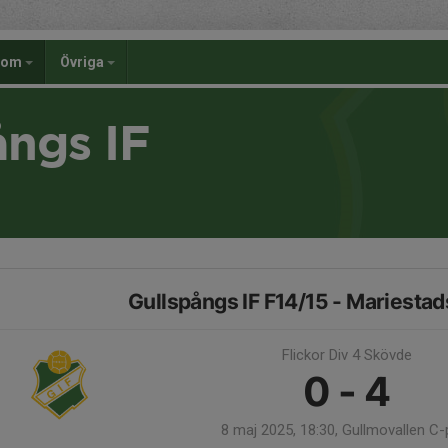
dom
Övriga
ångs IF
Gullspångs IF F14/15 - Mariestad
Flickor Div 4 Skövde
0 - 4
8 maj 2025, 18:30, Gullmovallen C-