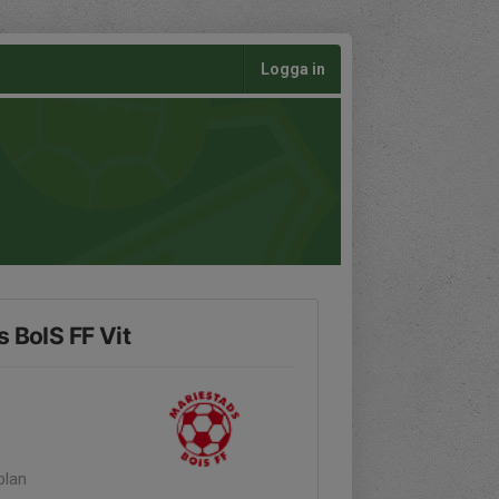
Logga in
s BoIS FF Vit
plan