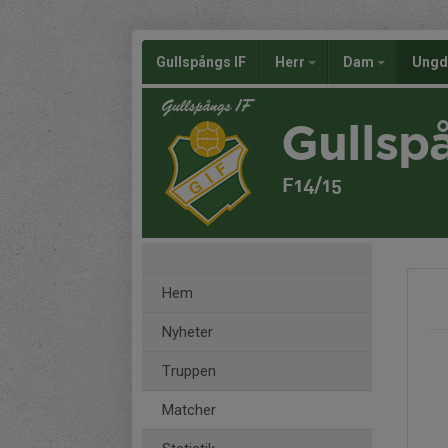
Gullspångs IF
Herr
Dam
Ung
Gullsp
F14/15
Hem
Nyheter
Truppen
Matcher