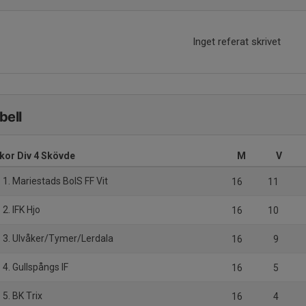
Inget referat skrivet
bell
ckor Div 4 Skövde
M
V
1. Mariestads BoIS FF Vit
16
11
2. IFK Hjo
16
10
3. Ulvåker/Tymer/Lerdala
16
9
4. Gullspångs IF
16
5
5. BK Trix
16
4