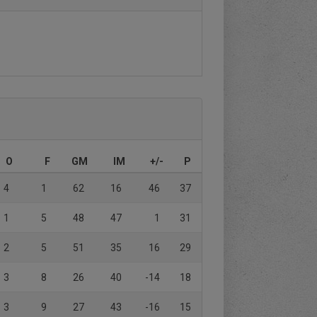
O
F
GM
IM
+/-
P
4
1
62
16
46
37
1
5
48
47
1
31
2
5
51
35
16
29
3
8
26
40
-14
18
3
9
27
43
-16
15