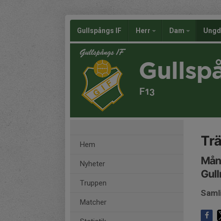
Gullspångs IF
Herr
Dam
Ung
Gullsp
F13
Trä
Hem
Månd
Nyheter
Gull
Truppen
Saml
Matcher