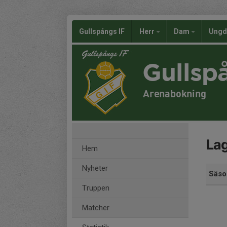
Gullspångs IF
Herr
Dam
Ung
Gullsp
Arenabokning
Lag
Hem
Nyheter
Säso
Truppen
Matcher