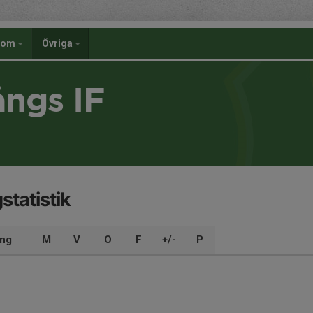
dom
Övriga
ångs IF
statistik
ng
M
V
O
F
+/-
P