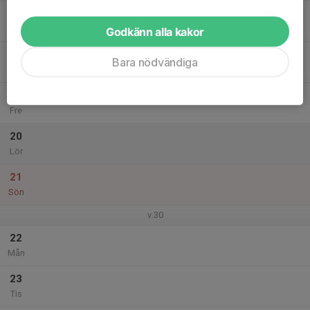
17
Ons
Godkänn alla kakor
18
Bara nödvändiga
Tor
19
Fre
20
Lör
21
Sön
v.30
22
Mån
23
Tis