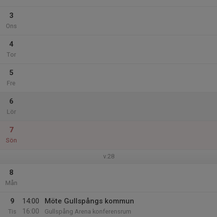
3
Ons
4
Tor
5
Fre
6
Lör
7
Sön
v.28
8
Mån
9
14:00
Möte Gullspångs kommun
16:00
Tis
Gullspång Arena konferensrum