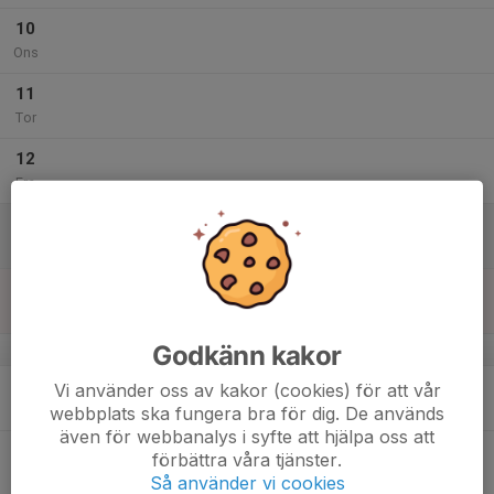
10
Ons
11
Tor
12
Fre
13
Lör
14
Sön
Godkänn kakor
v.29
15
Vi använder oss av kakor (cookies) för att vår
Mån
webbplats ska fungera bra för dig. De används
även för webbanalys i syfte att hjälpa oss att
16
förbättra våra tjänster.
Tis
Så använder vi cookies