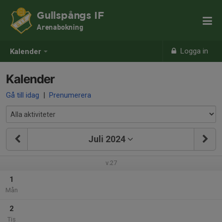
Gullspångs IF
Arenabokning
Logga in
Kalender
Kalender
Gå till idag
|
Prenumerera
Juli 2024
v.27
1
Mån
2
Tis