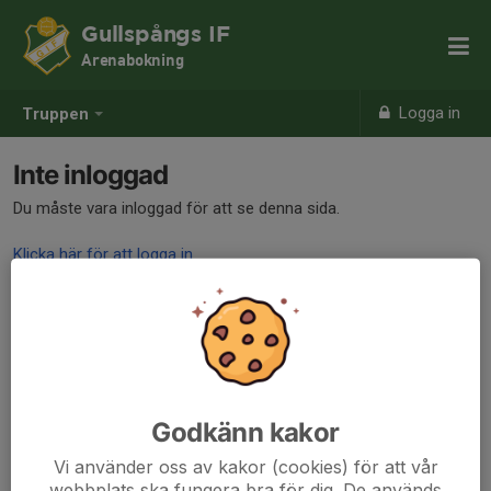
Gullspångs IF
Arenabokning
Logga in
Truppen
Inte inloggad
Du måste vara inloggad för att se denna sida.
Klicka här för att logga in
Godkänn kakor
Vi använder oss av kakor (cookies) för att vår
webbplats ska fungera bra för dig. De används