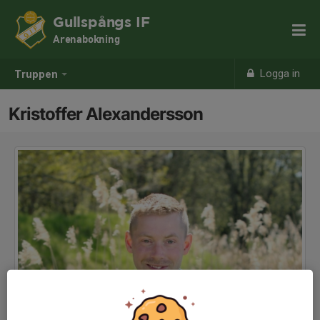
Gullspångs IF
Arenabokning
Logga in
Truppen
Kristoffer Alexandersson