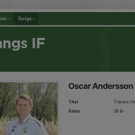
dom
Övriga
ångs IF
Oscar Andersson
Titel
Tränare He
Ålder
38 år