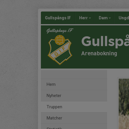
Gullspångs IF
Herr
Dam
Ung
Gullsp
Arenabokning
Hem
Nyheter
Truppen
Matcher