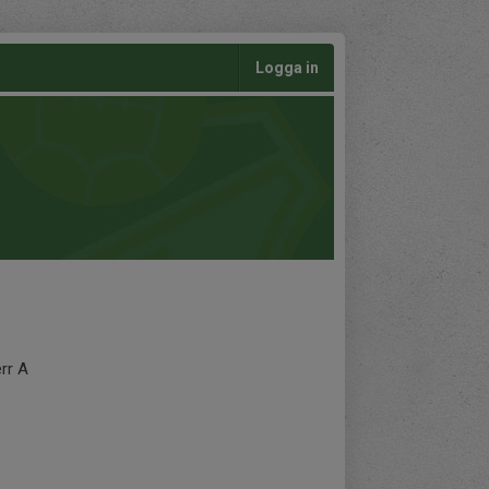
Logga in
rr A