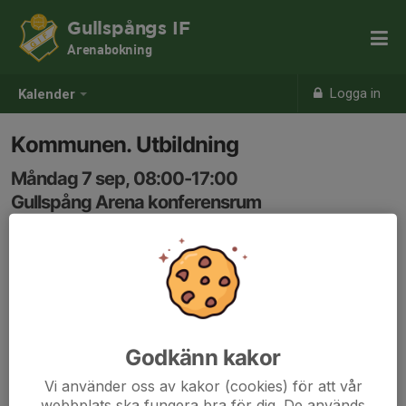
Gullspångs IF
Arenabokning
Logga in
Kalender
Kommunen. Utbildning
Måndag 7 sep, 08:00-17:00
Gullspång Arena konferensrum
Samling: 08:00
Godkänn kakor
Vi använder oss av kakor (cookies) för att vår
webbplats ska fungera bra för dig. De används