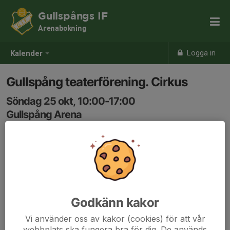
Gullspångs IF
Arenabokning
Logga in
Kalender
Gullspång teaterförening. Cirkus
Söndag 25 okt, 10:00-17:00
Gullspång Arena
Samling: 10:00
Godkänn kakor
Vi använder oss av kakor (cookies) för att vår
webbplats ska fungera bra för dig. De används