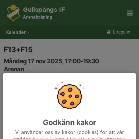
Gullspångs IF
Arenabokning
Logga in
Kalender
F13+F15
Måndag 17 nov 2025, 17:00-19:30
Arenan
Samling: 17:00
Godkänn kakor
Vi använder oss av kakor (cookies) för att vår
webbplats ska fungera bra för dig. De används