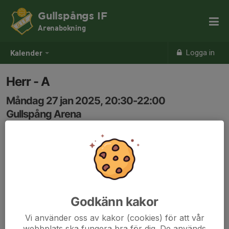
Gullspångs IF
Arenabokning
Logga in
Kalender
Herr - A
Måndag 27 jan 2025, 20:30-22:00
Gullspång Arena
Samling: 20:30
Godkänn kakor
Vi använder oss av kakor (cookies) för att vår
webbplats ska fungera bra för dig. De används