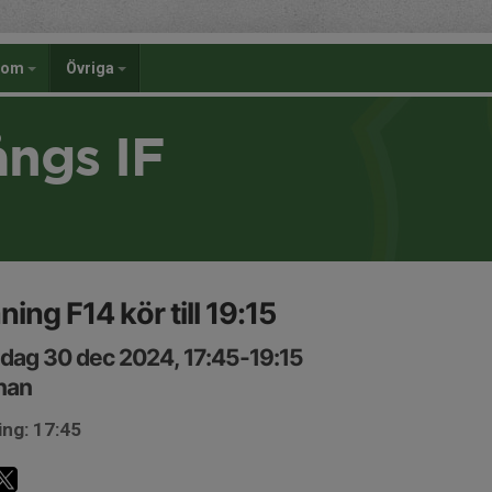
dom
Övriga
ångs IF
ning F14 kör till 19:15
ag 30 dec 2024, 17:45-19:15
nan
ing: 17:45