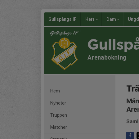
Gullspångs IF
Herr
Dam
Ung
Gullsp
Arenabokning
Trä
Hem
Månd
Nyheter
Are
Truppen
Saml
Matcher