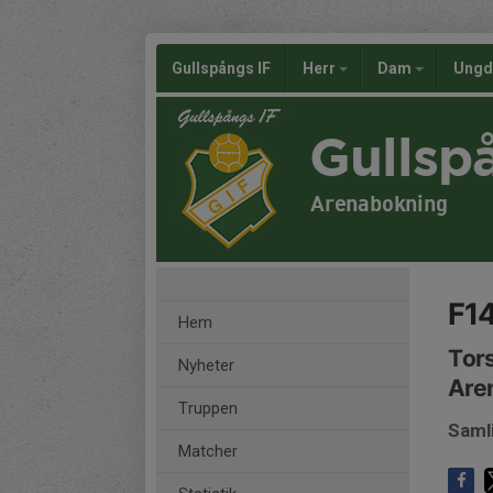
Gullspångs IF
Herr
Dam
Ung
Gullsp
Arenabokning
F14
Hem
Tors
Nyheter
Are
Truppen
Saml
Matcher