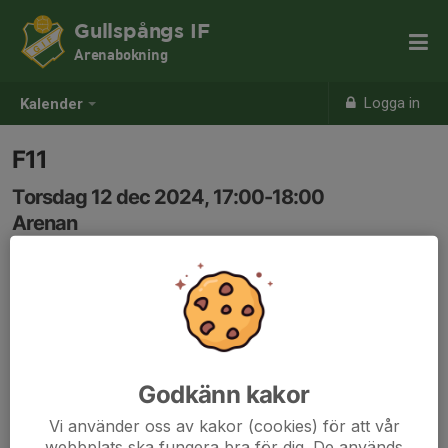
Gullspångs IF
Arenabokning
Logga in
Kalender
F11
Torsdag 12 dec 2024, 17:00-18:00
Arenan
Samling: 17:00
Godkänn kakor
Vi använder oss av kakor (cookies) för att vår
webbplats ska fungera bra för dig. De används