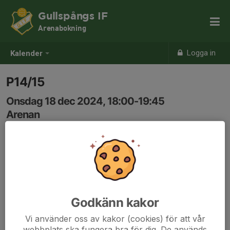
Gullspångs IF
Arenabokning
Logga in
Kalender
P14/15
Onsdag 18 dec 2024, 18:00-19:45
Arenan
Samling: 18:00
Godkänn kakor
Vi använder oss av kakor (cookies) för att vår
webbplats ska fungera bra för dig. De används