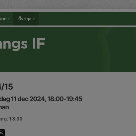
dom
Övriga
ångs IF
4/15
ag 11 dec 2024, 18:00-19:45
nan
ing: 18:00