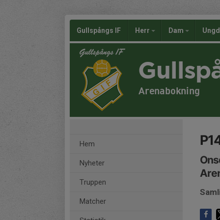
Gullspångs IF
Herr
Dam
Ung
Gullsp
Arenabokning
P1
Hem
Onsd
Nyheter
Are
Truppen
Saml
Matcher